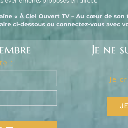
ents évènements proposés en direct.
îne « À Ciel Ouvert TV – Au cœur de son t
re ci-dessous ou connectez-vous avec vos
membre
Je ne s
te :
Je c
JE