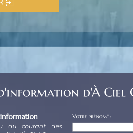
R
 d'information d'À Ciel
’information
Votre prénom* :
nu au courant des 