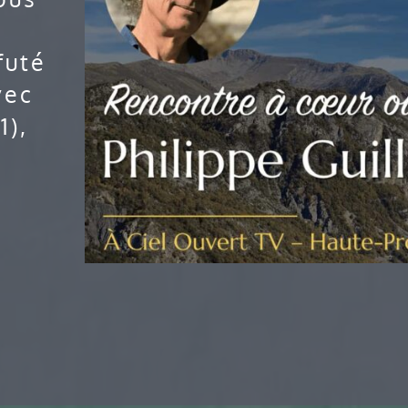
futé
vec
1),