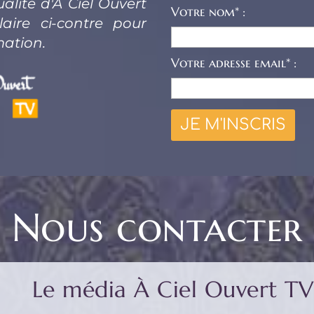
alité d'À Ciel Ouvert 
Votre nom* :
ire ci-contre pour 
mation.
Votre adresse email* :
Nous contacter
Le média À Ciel Ouvert TV 