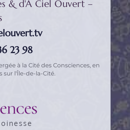
s & d'À Ciel Ouvert – 
s
louvert.tv
36 23 98
ergée à 
la Cité des Consciences
, en 
sur l'Île-de-la-Cité.
noinesse