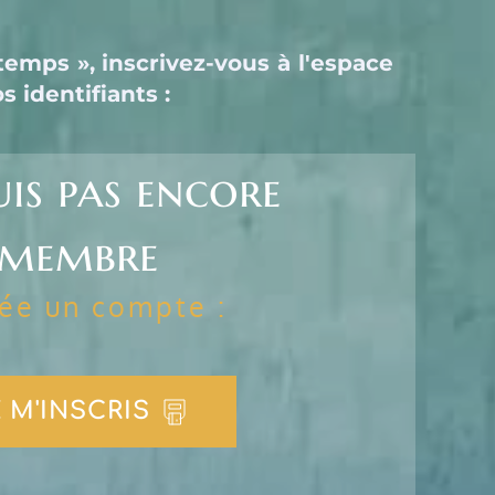
emps », inscrivez-vous à l'espace 
 identifiants :
uis pas encore 
membre
rée un compte :
 M'INSCRIS