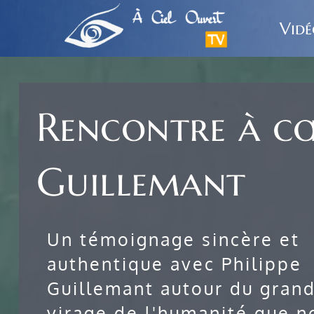
Passer
au
Vidé
contenu
Rencontre à cœ
Guillemant
Un témoignage sincère et
authentique avec Philippe
Guillemant autour du gran
virage de l'humanité que n