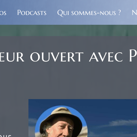
os
Podcasts
Qui sommes-nous ?
N
ur ouvert avec Ph
d
ous