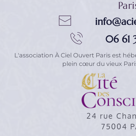
Pari
info@acie
06 61 
L'association 
À Ciel Ouvert Paris
 est héb
plein cœur du vieux Paris 
24 rue Cha
75004 P