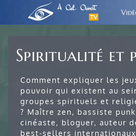
Passer
au
Vidé
contenu
Spiritualité e
Comment expliquer les jeu
pouvoir qui existent au sei
groupes spirituels et relig
? Maître zen, bassiste punk
cinéaste, bloguer, auteur d
best-sellers internationaux