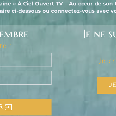
îne « À Ciel Ouvert TV – Au cœur de son t
re ci-dessous ou connectez-vous avec vos
membre
Je ne s
te :
Je c
JE
R