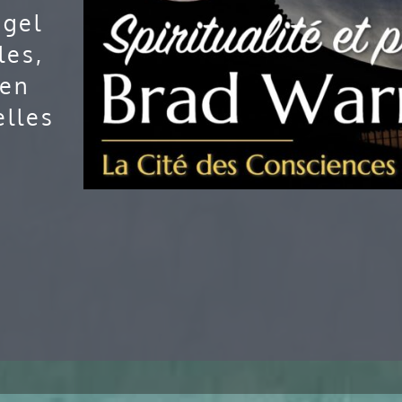
ngel
les,
ien
elles