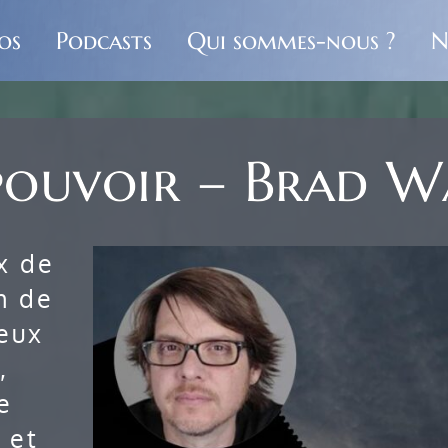
os
Podcasts
Qui sommes-nous ?
N
t pouvoir – Brad 
x de
n de
ieux
,
e
 et