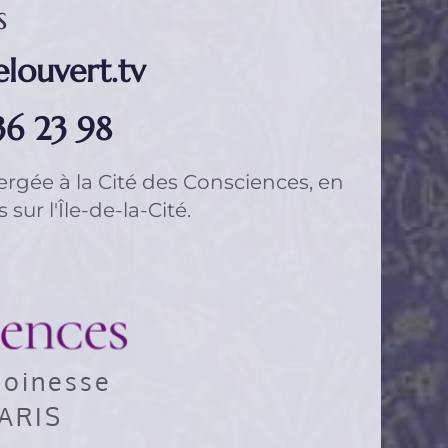
s
louvert.tv
36 23 98
ergée à 
la Cité des Consciences
, en 
sur l'Île-de-la-Cité.
noinesse
ARIS