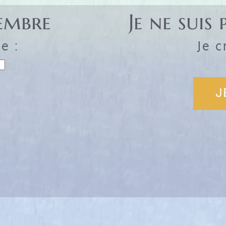
membre
Je ne sui
e :
Je c
J