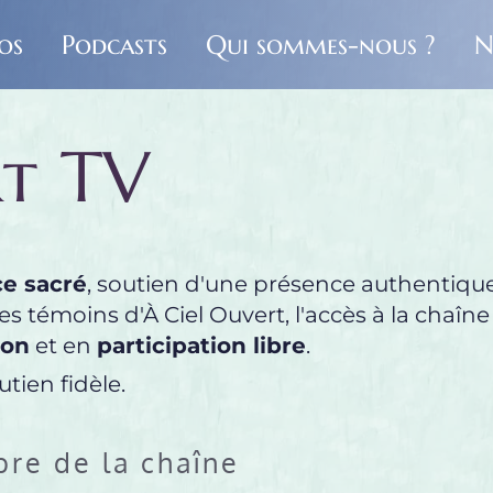
os
Podcasts
Qui sommes-nous ?
N
rt TV
e sacré
es témoins d'À Ciel Ouvert, l'accès à la chaîne
ion
 et en 
participation libre
.
tien fidèle.
re de la chaîne